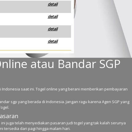
detail
detail
detail
detail
Online atau Bandar SGP
 di Indonesia saat ini. Togel online yang berani memberikan pembayaran
bandar sgp yang berada di Indonesia. Jangan ragu karena Agen SGP yang
Togel.
Pasaran
 ini juga telah menyediakan pasaran judi togel yang tak kalah serunya
i tersedia dari pagi hingga malam hari.