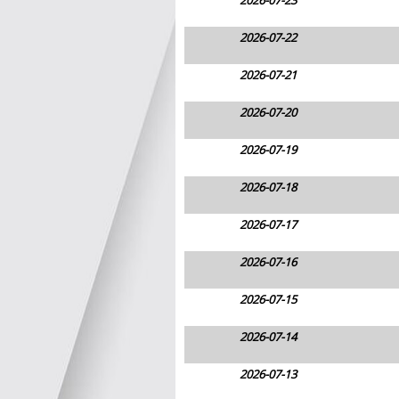
2026-07-22
2026-07-21
2026-07-20
2026-07-19
2026-07-18
2026-07-17
2026-07-16
2026-07-15
2026-07-14
2026-07-13