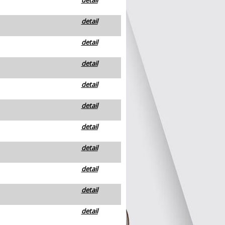
detail
detail
detail
detail
detail
detail
detail
detail
detail
detail