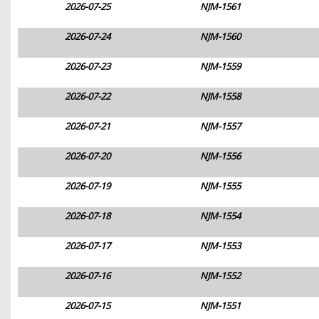
2026-07-25
NJM-1561
2026-07-24
NJM-1560
2026-07-23
NJM-1559
2026-07-22
NJM-1558
2026-07-21
NJM-1557
2026-07-20
NJM-1556
2026-07-19
NJM-1555
2026-07-18
NJM-1554
2026-07-17
NJM-1553
2026-07-16
NJM-1552
2026-07-15
NJM-1551