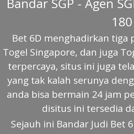
Bandar SGP - Agen SG
180
Bet 6D menghadirkan tiga p
Togel Singapore, dan juga To
terpercaya, situs ini juga t
yang tak kalah serunya deng
anda bisa bermain 24 jam p
disitus ini tersedia 
Sejauh ini Bandar Judi Bet 