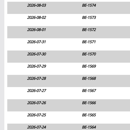
2026-08-03
BE-1574
2026-08-02
BE-1573
2026-08-01
BE-1572
2026-07-31
BE-1571
2026-07-30
BE-1570
2026-07-29
BE-1569
2026-07-28
BE-1568
2026-07-27
BE-1567
2026-07-26
BE-1566
2026-07-25
BE-1565
2026-07-24
BE-1564