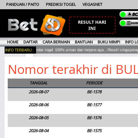
PANDUAN / PAITO
PREDIKSI TOGEL
VEGASNET
RESULT HARI
INI
HOME
DAFTAR
CARA BERMAIN
BANTUAN
BUKU MIMPI
INFO 
INFO TERBARU :
i Bet 6D. Bandar togel 100% aman dan terpercaya...Result singaporepools b
Nomor terakhir di BUL
TANGGAL
PERIODE
2026-08-07
BE-1578
2026-08-06
BE-1577
2026-08-05
BE-1576
2026-08-04
BE-1575