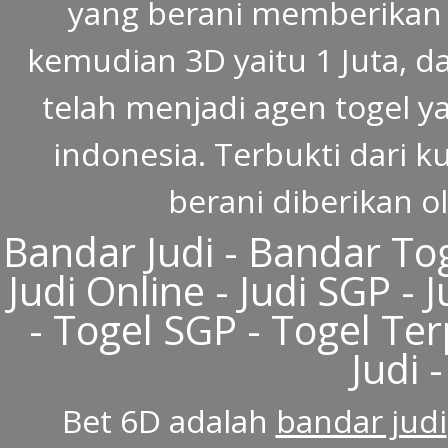
yang berani memberikan h
kemudian 3D yaitu 1 Juta, d
telah menjadi agen togel y
indonesia. Terbukti dari k
berani diberikan o
Bandar Judi - Bandar Tog
Judi Online - Judi SGP - 
- Togel SGP - Togel Te
Judi 
Bet 6D adalah
bandar judi