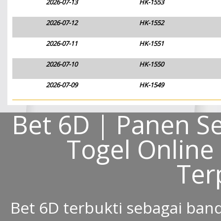
2026-07-13
HK-1553
2026-07-12
HK-1552
2026-07-11
HK-1551
2026-07-10
HK-1550
2026-07-09
HK-1549
Bet 6D | Panen Se
Togel Online
Ter
Bet 6D terbukti sebagai ban