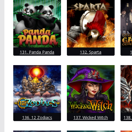
131. Panda Panda
132. Sparta
136. 12 Zodiacs
137. Wicked Witch
138.