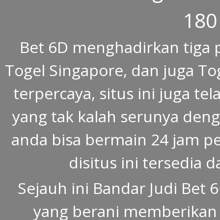
180
Bet 6D menghadirkan tiga p
Togel Singapore, dan juga To
terpercaya, situs ini juga t
yang tak kalah serunya deng
anda bisa bermain 24 jam p
disitus ini tersedia 
Sejauh ini Bandar Judi Bet 
yang berani memberikan h