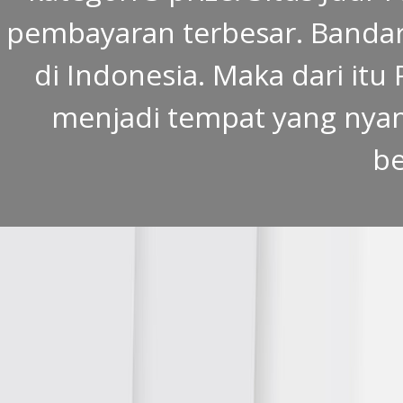
pembayaran terbesar. Bandar 
di Indonesia. Maka dari itu 
menjadi tempat yang nya
be