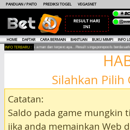
PANDUAN / PAITO
PREDIKSI TOGEL
VEGASNET
RESULT HARI
INI
HOME
DAFTAR
CARA BERMAIN
BANTUAN
BUKU MIMPI
INFO 
INFO TERBARU :
an terpercaya...Result singaporepools berdasarkan rumus konversi lama.. 
HA
Silahkan Pili
Catatan:
Saldo pada game mungkin t
jika anda memainkan Web 