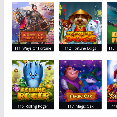
111. Ways Of Fortune
112. Fortune Dogs
113.
116. Rolling Roger
117. Magic Oak
118