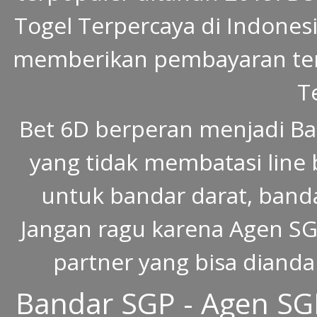
Togel Terpercaya di Indonesia
memberikan pembayaran ter
T
Bet 6D berperan menjadi Ba
yang tidak membatasi line 
untuk bandar darat, banda
Jangan ragu karena Agen SGP
partner yang bisa dianda
Bandar SGP - Agen SG