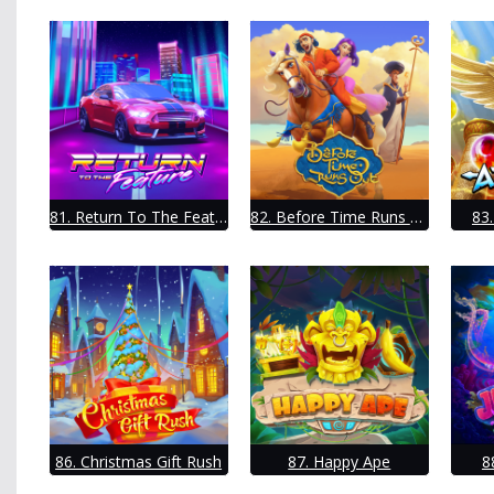
81. Return To The Feature
82. Before Time Runs Out
83.
86. Christmas Gift Rush
87. Happy Ape
8