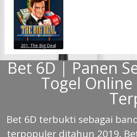
201. The Big Deal
Bet 6D | Panen Se
Togel Online
Ter
Bet 6D terbukti sebagai ban
terpopuler ditahun 2019. Be