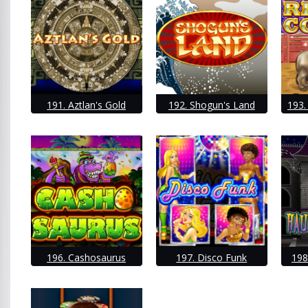
191. Aztlan's Gold
192. Shogun's Land
193.
196. Cashosaurus
197. Disco Funk
198