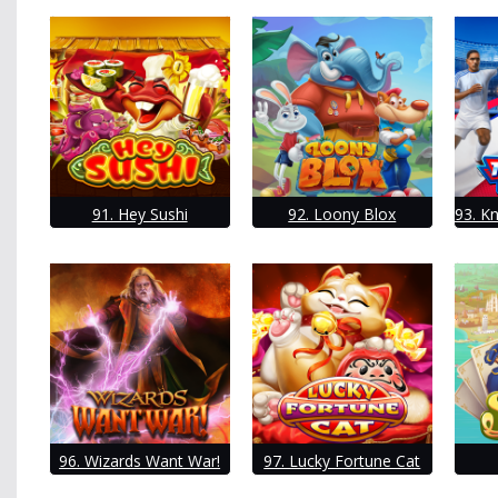
91. Hey Sushi
92. Loony Blox
96. Wizards Want War!
97. Lucky Fortune Cat