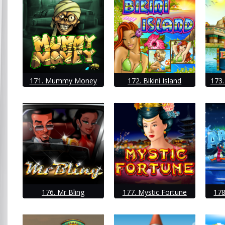
171. Mummy Money
172. Bikini Island
173.
176. Mr Bling
177. Mystic Fortune
178