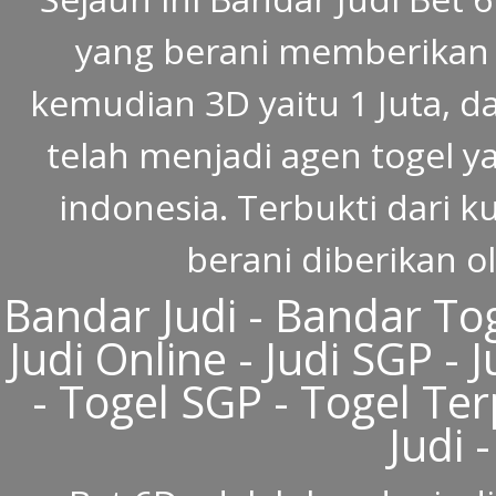
yang berani memberikan h
kemudian 3D yaitu 1 Juta, d
telah menjadi agen togel y
indonesia. Terbukti dari k
berani diberikan o
Bandar Judi - Bandar Tog
Judi Online - Judi SGP - 
- Togel SGP - Togel Te
Judi 