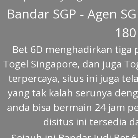
Bandar SGP - Agen SG
180
Bet 6D menghadirkan tiga p
Togel Singapore, dan juga To
terpercaya, situs ini juga t
yang tak kalah serunya deng
anda bisa bermain 24 jam p
disitus ini tersedia 
Sejauh ini Bandar Judi Bet 