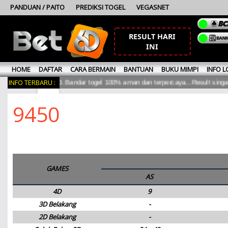
PANDUAN / PAITO
PREDIKSI TOGEL
VEGASNET
RESULT HARI
INI
HOME
DAFTAR
CARA BERMAIN
BANTUAN
BUKU MIMPI
INFO 
INFO TERBARU :
ang di Bet 6D. Bandar togel 100% aman dan terpercaya...Result singaporep
9450
GAMES
AS
4D
9
3D Belakang
-
2D Belakang
-