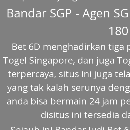
Bandar SGP - Agen SG
180
Bet 6D menghadirkan tiga p
Togel Singapore, dan juga To
terpercaya, situs ini juga t
yang tak kalah serunya deng
anda bisa bermain 24 jam p
disitus ini tersedia 
Sejauh ini Bandar Judi Bet 