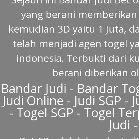
yang berani memberikan h
kemudian 3D yaitu 1 Juta, d
telah menjadi agen togel y
indonesia. Terbukti dari k
berani diberikan o
Bandar Judi - Bandar Tog
Judi Online - Judi SGP - 
- Togel SGP - Togel Te
Judi 