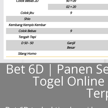
Colok Bebas 2D
90 = 09
02 = 20
Colok Jitu
9
Shio
Kembang Kempis Kembar
Colok Bebas
9
Tengah Tepi
D 50 - 50
Ganjil
Besar
Silang Homo
Bet 6D | Panen Se
Togel Online
Ter