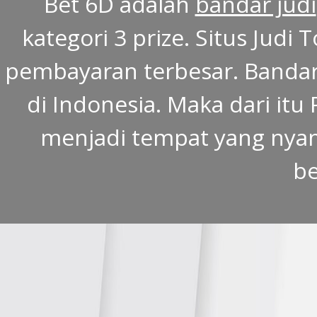
Bet 6D adalah
bandar judi
kategori 3 prize. Situs Jud
pembayaran terbesar. Bandar 
di Indonesia. Maka dari itu 
menjadi tempat yang nya
be