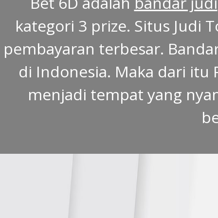
Bet 6D adalah
bandar judi
kategori 3 prize. Situs Jud
pembayaran terbesar. Bandar 
di Indonesia. Maka dari itu 
menjadi tempat yang nya
be