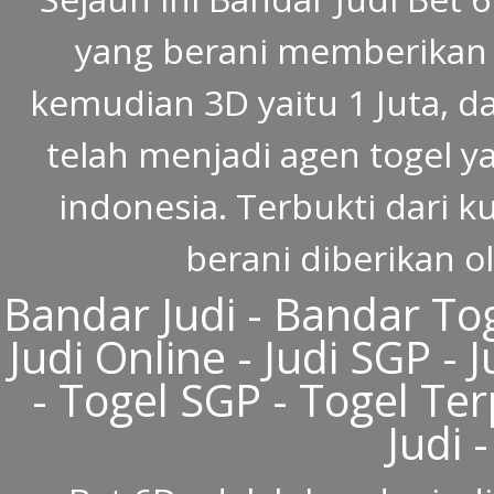
yang berani memberikan h
kemudian 3D yaitu 1 Juta, d
telah menjadi agen togel y
indonesia. Terbukti dari k
berani diberikan o
Bandar Judi - Bandar Tog
Judi Online - Judi SGP - 
- Togel SGP - Togel Te
Judi 