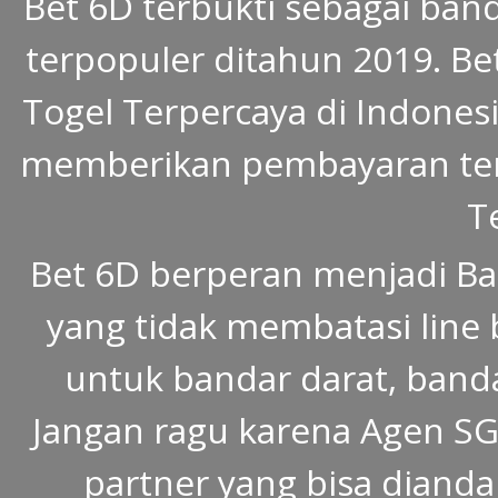
Bet 6D terbukti sebagai ban
terpopuler ditahun 2019. Be
Togel Terpercaya di Indonesia
memberikan pembayaran ter
T
Bet 6D berperan menjadi Ba
yang tidak membatasi line 
untuk bandar darat, banda
Jangan ragu karena Agen SGP
partner yang bisa dianda