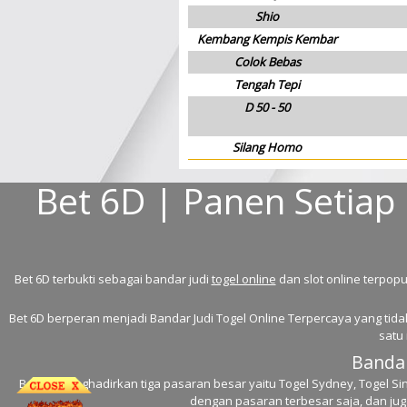
Shio
Kembang Kempis Kembar
Colok Bebas
Tengah Tepi
D 50 - 50
Silang Homo
Bet 6D | Panen Setiap
Bet 6D terbukti sebagai bandar judi
togel online
dan slot online terpopu
Bet 6D berperan menjadi Bandar Judi Togel Online Terpercaya yang tid
satu 
Bandar
Bet 6D menghadirkan tiga pasaran besar yaitu Togel Sydney, Togel Sin
dengan pasaran terbesar saja, dan juga