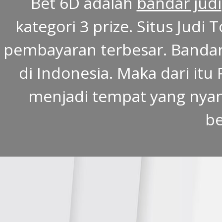
Bet 6D adalah
bandar judi
kategori 3 prize. Situs Jud
pembayaran terbesar. Bandar 
di Indonesia. Maka dari itu 
menjadi tempat yang nya
be