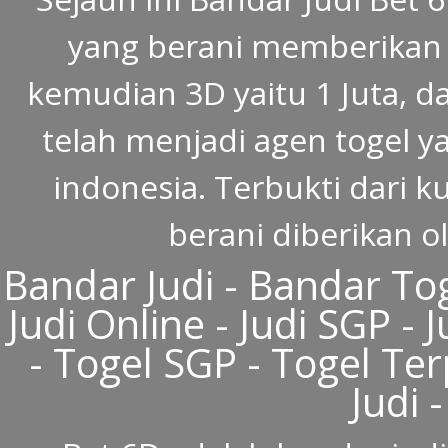
yang berani memberikan h
kemudian 3D yaitu 1 Juta, d
telah menjadi agen togel y
indonesia. Terbukti dari k
berani diberikan o
Bandar Judi - Bandar Tog
Judi Online - Judi SGP - 
- Togel SGP - Togel Te
Judi 