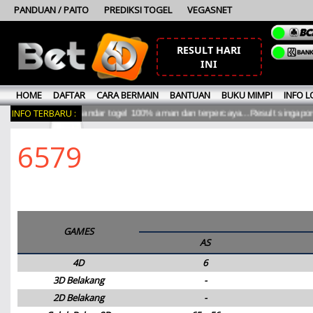
PANDUAN / PAITO
PREDIKSI TOGEL
VEGASNET
RESULT HARI
INI
HOME
DAFTAR
CARA BERMAIN
BANTUAN
BUKU MIMPI
INFO 
INFO TERBARU :
g di Bet 6D. Bandar togel 100% aman dan terpercaya...Result singaporepool
6579
GAMES
AS
4D
6
3D Belakang
-
2D Belakang
-