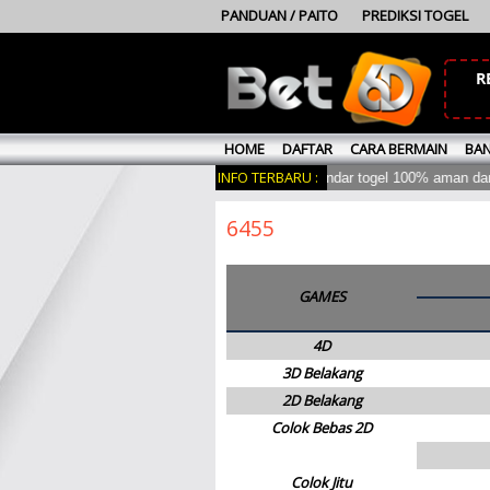
PANDUAN / PAITO
PREDIKSI TOGEL
R
HOME
DAFTAR
CARA BERMAIN
BA
INFO TERBARU :
Selamat datang di Bet 6D. Bandar togel 100% aman dan ter
6455
GAMES
4D
3D Belakang
2D Belakang
Colok Bebas 2D
Colok Jitu