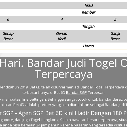
Tikus
Kembar
6
4
5
Tengah
Genap
Genap
Ganjil
Besar
Kecil
Besar
Homo
 Hari. Bandar Judi Togel 
Terpercaya
ler ditahun 2019. Bet 6D telah disurvei menjadi Bandar Togel Terpercaya
terbesar hanya di Bet 6D
Bandar SGP
Terbesar.
ak membatasi line bettingan. Sehingga sangat cocok untuk bandar darat, 
ini atau Bet 6D adalah partner yang bisa diandalkan sebagai Bandar Judi 
 SGP - Agen SGP Bet 6D kini Hadir Dengan 180 
gapore, dan juga Togel Hongkong. Selain pasaran besar terpercaya, situs
 anda bisa bermain 24 jam penuh karena pasaran yang tersedia disitus in