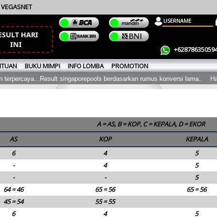
VEGASNET
ESULT HARI
INI
+62878635059
NTUAN
BUKU MIMPI
INFO LOMBA
PROMOTION
percaya...Result singaporepools berdasarkan rumus konversi lama.. Harap 
A = AS, B = KOP, C = KEPALA, D = EKOR
AS
KOP
KEPALA
6
4
5
-
4
5
-
-
5
64 = 46
65 = 56
65 = 56
45 = 54
55 = 55
6
4
5