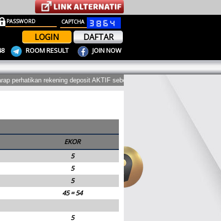
LOGIN
DAFTAR
48
ROOM RESULT
JOIN NOW
perhatikan rekening deposit AKTIF sebelum melakukan transfer dana !!!
EKOR
5
5
5
45 = 54
5