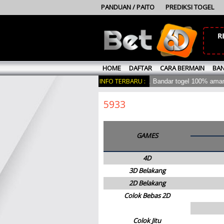
PANDUAN / PAITO
PREDIKSI TOGEL
R
HOME
DAFTAR
CARA BERMAIN
BA
INFO TERBARU :
Selamat datang di Bet 6D. Bandar togel 100% aman dan
5933
GAMES
4D
3D Belakang
2D Belakang
Colok Bebas 2D
Colok Jitu