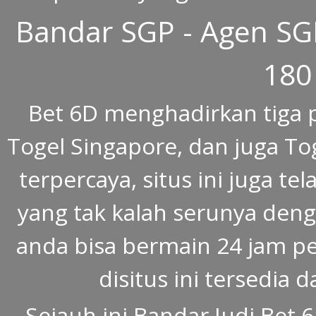
Bandar SGP - Agen SG
180
Bet 6D menghadirkan tiga p
Togel Singapore, dan juga To
terpercaya, situs ini juga t
yang tak kalah serunya deng
anda bisa bermain 24 jam p
disitus ini tersedia 
Sejauh ini Bandar Judi Bet 