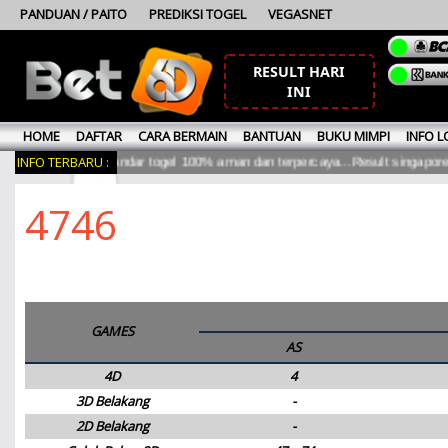
PANDUAN / PAITO
PREDIKSI TOGEL
VEGASNET
RESULT HARI
INI
HOME
DAFTAR
CARA BERMAIN
BANTUAN
BUKU MIMPI
INFO 
INFO TERBARU :
 di Bet 6D. Bandar togel 100% aman dan terpercaya...Result singaporepools
4746
GAMES
AS
4D
4
3D Belakang
-
2D Belakang
-