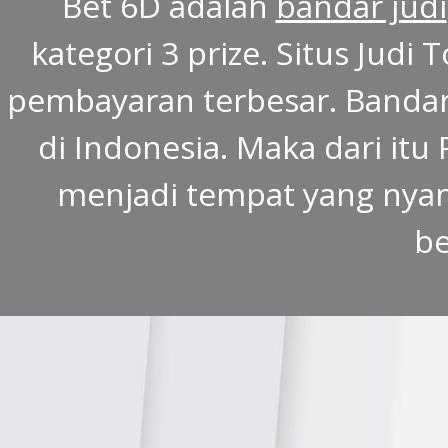
Bet 6D adalah
bandar judi
kategori 3 prize. Situs Jud
pembayaran terbesar. Bandar 
di Indonesia. Maka dari itu 
menjadi tempat yang nya
be