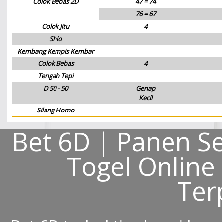
Colok Bebas 2D
47 = 74
76 = 67
Colok Jitu
4
Shio
Kembang Kempis Kembar
Colok Bebas
4
Tengah Tepi
D 50 - 50
Genap
Kecil
Silang Homo
Bet 6D | Panen Se
Togel Online
Ter