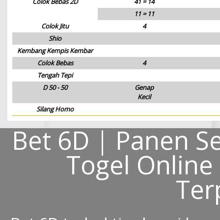
Colok Bebas 2D
41 = 14
11 = 11
Colok Jitu
4
Shio
Kembang Kempis Kembar
Colok Bebas
4
Tengah Tepi
D 50 - 50
Genap
Kecil
Silang Homo
Bet 6D | Panen Se
Togel Online
Ter