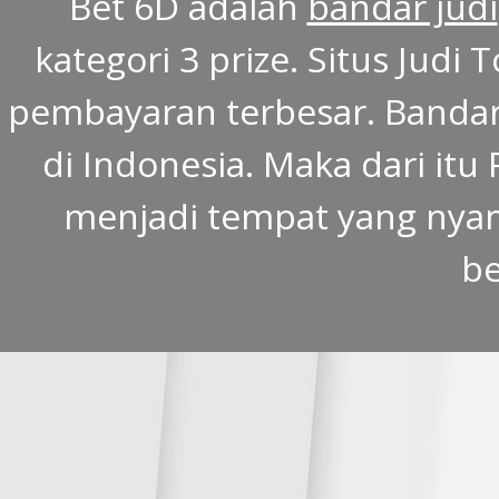
Bet 6D adalah
bandar judi
kategori 3 prize. Situs Jud
pembayaran terbesar. Bandar 
di Indonesia. Maka dari itu 
menjadi tempat yang nya
be