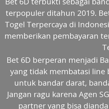
Bet 6D terbukti sebagai ban
terpopuler ditahun 2019. Be
Togel Terpercaya di Indonesia
memberikan pembayaran ter
T
Bet 6D berperan menjadi Ba
yang tidak membatasi line 
untuk bandar darat, banda
Jangan ragu karena Agen SGP
partner yang bisa dianda