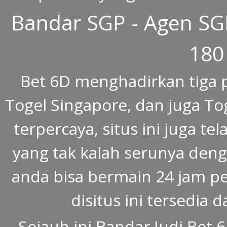
Bandar SGP - Agen SG
180
Bet 6D menghadirkan tiga p
Togel Singapore, dan juga To
terpercaya, situs ini juga t
yang tak kalah serunya deng
anda bisa bermain 24 jam p
disitus ini tersedia 
Sejauh ini Bandar Judi Bet 