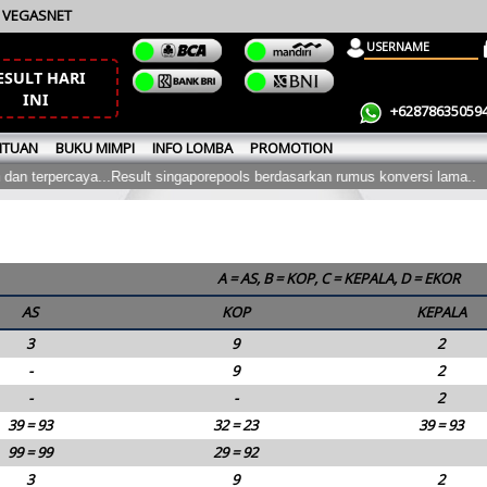
VEGASNET
ESULT HARI
INI
+62878635059
NTUAN
BUKU MIMPI
INFO LOMBA
PROMOTION
terpercaya...Result singaporepools berdasarkan rumus konversi lama.. Har
A = AS, B = KOP, C = KEPALA, D = EKOR
AS
KOP
KEPALA
3
9
2
-
9
2
-
-
2
39 = 93
32 = 23
39 = 93
99 = 99
29 = 92
3
9
2