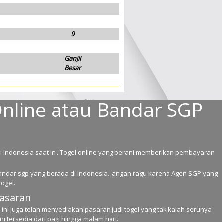
9
Ganjil
Besar
Online atau Bandar SGP
 di Indonesia saat ini. Togel online yang berani memberikan pembayaran
bandar sgp yang berada di Indonesia. Jangan ragu karena Agen SGP yang
Togel.
Pasaran
 ini juga telah menyediakan pasaran judi togel yang tak kalah serunya
i tersedia dari pagi hingga malam hari.