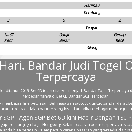
Harimau
Kembang
3
9
2
Tengah
Ganjil
Ganjil
Genap
Kecil
Besar
Kecil
Silang
 Hari. Bandar Judi Togel 
Terpercaya
ler ditahun 2019. Bet 6D telah disurvei menjadi Bandar Togel Terpercaya
terbesar hanya di Bet 6D
Bandar SGP
Terbesar.
ak membatasi line bettingan. Sehingga sangat cocok untuk bandar darat, 
ini atau Bet 6D adalah partner yang bisa diandalkan sebagai Bandar Judi 
 SGP - Agen SGP Bet 6D kini Hadir Dengan 180 
gapore, dan juga Togel Hongkong. Selain pasaran besar terpercaya, situs
 anda bisa bermain 24 jam penuh karena pasaran yang tersedia disitus in