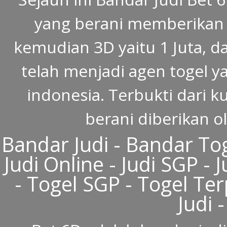
yang berani memberikan h
kemudian 3D yaitu 1 Juta, d
telah menjadi agen togel y
indonesia. Terbukti dari k
berani diberikan o
Bandar Judi - Bandar Tog
Judi Online - Judi SGP - 
- Togel SGP - Togel Te
Judi 