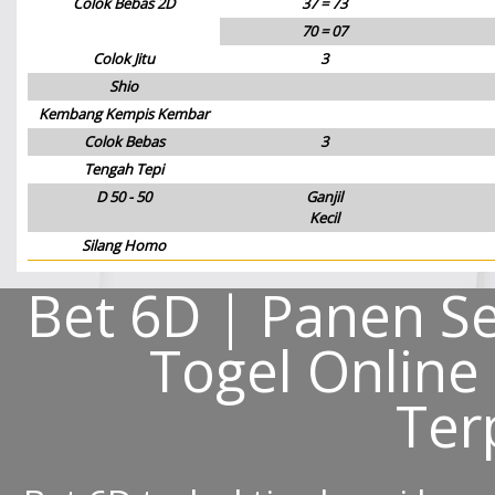
Colok Bebas 2D
37 = 73
70 = 07
Colok Jitu
3
Shio
Kembang Kempis Kembar
Colok Bebas
3
Tengah Tepi
D 50 - 50
Ganjil
Kecil
Silang Homo
Bet 6D | Panen Se
Togel Online
Ter