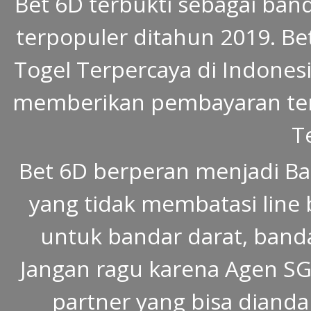
Bet 6D terbukti sebagai ban
terpopuler ditahun 2019. Be
Togel Terpercaya di Indonesia
memberikan pembayaran ter
T
Bet 6D berperan menjadi Ba
yang tidak membatasi line 
untuk bandar darat, banda
Jangan ragu karena Agen SGP
partner yang bisa dianda