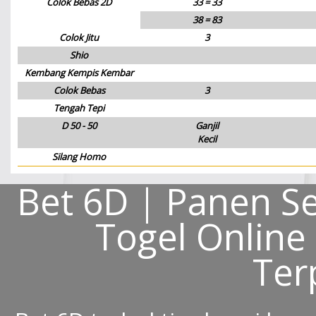
Colok Bebas 2D
33 = 33
38 = 83
Colok Jitu
3
Shio
Kembang Kempis Kembar
Colok Bebas
3
Tengah Tepi
D 50 - 50
Ganjil
Kecil
Silang Homo
Bet 6D | Panen Se
Togel Online
Ter