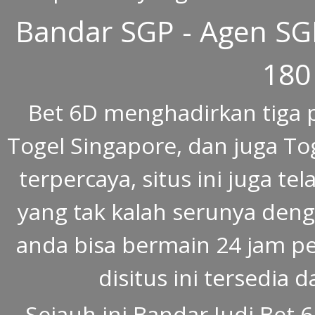
Bandar SGP - Agen SG
180
Bet 6D menghadirkan tiga p
Togel Singapore, dan juga To
terpercaya, situs ini juga t
yang tak kalah serunya deng
anda bisa bermain 24 jam p
disitus ini tersedia 
Sejauh ini Bandar Judi Bet 