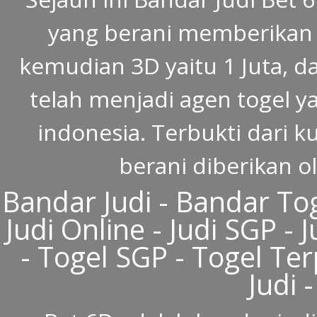
yang berani memberikan h
kemudian 3D yaitu 1 Juta, d
telah menjadi agen togel y
indonesia. Terbukti dari k
berani diberikan o
Bandar Judi - Bandar Tog
Judi Online - Judi SGP - 
- Togel SGP - Togel Te
Judi 