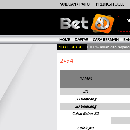
PANDUAN / PAITO
PREDIKSI TOGEL
R
HOME
DAFTAR
CARA BERMAIN
BA
INFO TERBARU :
Selamat datang di Bet 6D. Bandar togel 100% aman dan terpercaya.
2494
GAMES
4D
3D Belakang
2D Belakang
Colok Bebas 2D
Colok Jitu