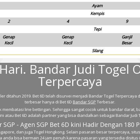
Ayam
Kempis
2
4
9
Tepi
Genap
Genap
Ganjil
Kecil
Kecil
Besar
Silang
 Hari. Bandar Judi Togel 
Terpercaya
ler ditahun 2019. Bet 6D telah disurvei menjadi Bandar Togel Terpercaya
terbesar hanya di Bet 6D
Bandar SGP
Terbesar.
ak membatasi line bettingan. Sehingga sangat cocok untuk bandar darat, 
ini atau Bet 6D adalah partner yang bisa diandalkan sebagai Bandar Judi 
 SGP - Agen SGP Bet 6D kini Hadir Dengan 180 
gapore, dan juga Togel Hongkong. Selain pasaran besar terpercaya, situs
 anda bisa bermain 24 jam penuh karena pasaran yang tersedia disitus in