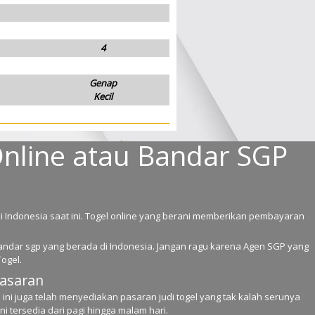
4
Genap
Kecil
Online atau Bandar SGP
 di Indonesia saat ini. Togel online yang berani memberikan pembayaran
bandar sgp yang berada di Indonesia. Jangan ragu karena Agen SGP yang
Togel.
Pasaran
 ini juga telah menyediakan pasaran judi togel yang tak kalah serunya
i tersedia dari pagi hingga malam hari.