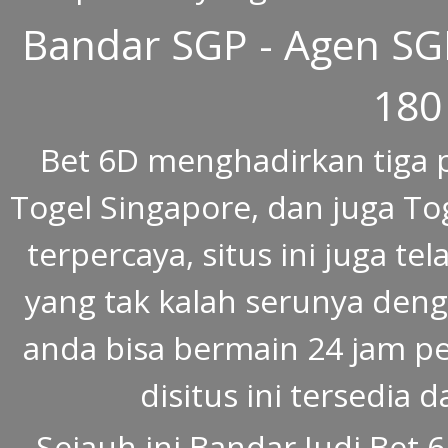
Bandar SGP - Agen SG
180
Bet 6D menghadirkan tiga p
Togel Singapore, dan juga To
terpercaya, situs ini juga t
yang tak kalah serunya deng
anda bisa bermain 24 jam p
disitus ini tersedia 
Sejauh ini Bandar Judi Bet 