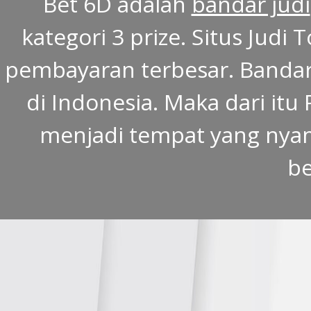
Bet 6D adalah
bandar judi
kategori 3 prize. Situs Jud
pembayaran terbesar. Bandar 
di Indonesia. Maka dari itu 
menjadi tempat yang nya
be