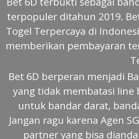
Bet 6D terbukti sebagai ban
terpopuler ditahun 2019. Be
Togel Terpercaya di Indonesia
memberikan pembayaran ter
T
Bet 6D berperan menjadi Ba
yang tidak membatasi line 
untuk bandar darat, banda
Jangan ragu karena Agen SGP
partner yang bisa dianda