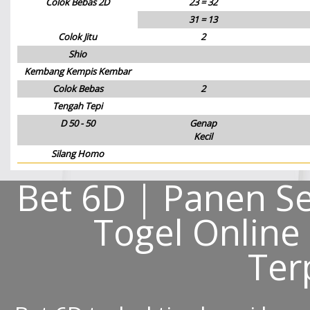
Colok Bebas 2D
23 = 32
31 = 13
Colok Jitu
2
Shio
Kembang Kempis Kembar
Colok Bebas
2
Tengah Tepi
D 50 - 50
Genap
Kecil
Silang Homo
Bet 6D | Panen Se
Togel Online
Ter