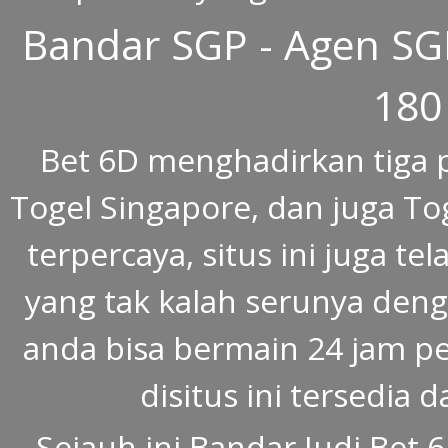
Bandar SGP - Agen SG
180
Bet 6D menghadirkan tiga p
Togel Singapore, dan juga To
terpercaya, situs ini juga t
yang tak kalah serunya deng
anda bisa bermain 24 jam p
disitus ini tersedia 
Sejauh ini Bandar Judi Bet 