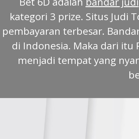
Bet 6D adalah
bandar judi
kategori 3 prize. Situs Jud
pembayaran terbesar. Bandar 
di Indonesia. Maka dari itu 
menjadi tempat yang nya
be