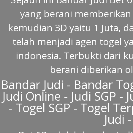
yang berani memberikan h
kemudian 3D yaitu 1 Juta, d
telah menjadi agen togel y
indonesia. Terbukti dari k
berani diberikan o
Bandar Judi - Bandar Tog
Judi Online - Judi SGP - 
- Togel SGP - Togel Te
Judi 