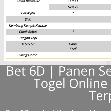
Colok Bebas 2D
15 = 51
57 = 75
Colok Jitu
1
Shio
Kembang Kempis Kembar
Colok Bebas
1
Tengah Tepi
D 50 - 50
Ganjil
Kecil
Silang Homo
Bet 6D | Panen Se
Togel Online
Ter