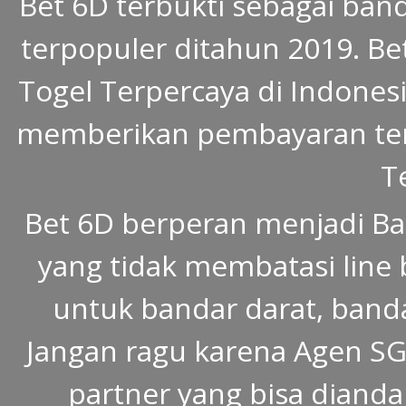
Bet 6D terbukti sebagai ban
terpopuler ditahun 2019. Be
Togel Terpercaya di Indonesia
memberikan pembayaran ter
T
Bet 6D berperan menjadi Ba
yang tidak membatasi line 
untuk bandar darat, banda
Jangan ragu karena Agen SGP
partner yang bisa dianda