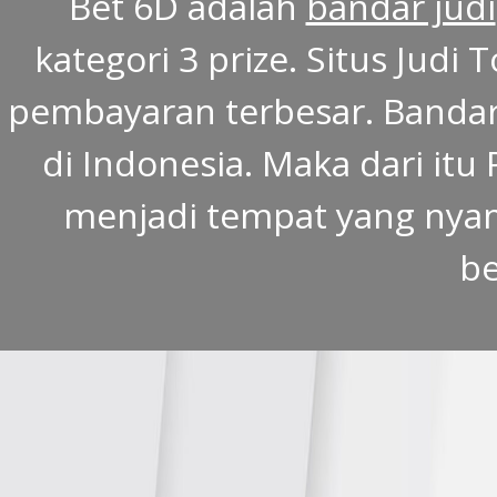
Bet 6D adalah
bandar judi
kategori 3 prize. Situs Jud
pembayaran terbesar. Bandar 
di Indonesia. Maka dari itu 
menjadi tempat yang nya
be