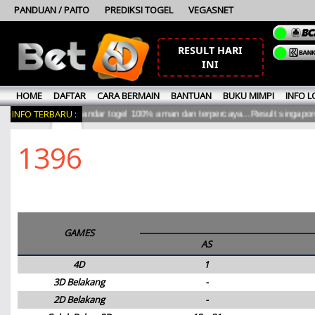
PANDUAN / PAITO
PREDIKSI TOGEL
VEGASNET
RESULT HARI
INI
HOME
DAFTAR
CARA BERMAIN
BANTUAN
BUKU MIMPI
INFO 
INFO TERBARU :
 di Bet 6D. Bandar togel 100% aman dan terpercaya...Result singaporepool
1396
GAMES
AS
4D
1
3D Belakang
-
2D Belakang
-