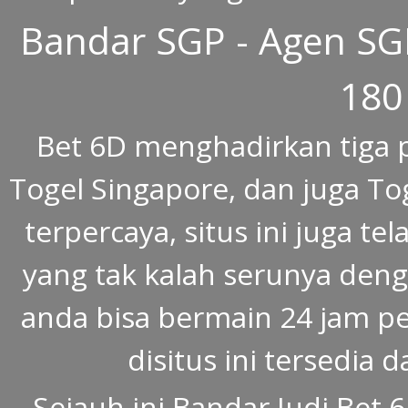
Bandar SGP - Agen SG
180
Bet 6D menghadirkan tiga p
Togel Singapore, dan juga To
terpercaya, situs ini juga t
yang tak kalah serunya deng
anda bisa bermain 24 jam p
disitus ini tersedia 
Sejauh ini Bandar Judi Bet 