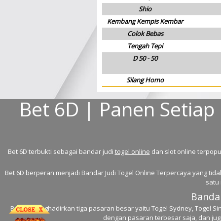
Shio
Kembang Kempis Kembar
Colok Bebas
Tengah Tepi
D 50 - 50
Silang Homo
Bet 6D | Panen Setiap
Bet 6D terbukti sebagai bandar judi
togel online
dan slot online terpopu
Bet 6D berperan menjadi Bandar Judi Togel Online Terpercaya yang tid
satu 
Bandar
Bet 6D menghadirkan tiga pasaran besar yaitu Togel Sydney, Togel Sin
dengan pasaran terbesar saja, dan juga