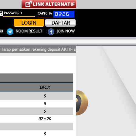
LOGIN
DAFTAR
48
ROOM RESULT
JOIN NOW
p perhatikan rekening deposit AKTIF sebelum melakukan transfer dana !!!
EKOR
5
5
5
07 = 70
5