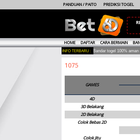
PANDUAN / PAITO
PREDIKSI TOGEL
R
HOME
DAFTAR
CARA BERMAIN
BA
INFO TERBARU :
Selamat datang di Bet 6D. Bandar togel 100% aman dan t
1075
GAMES
4D
3D Belakang
2D Belakang
Colok Bebas 2D
Colok Jitu