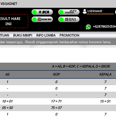
VEGASNET
ESULT HARI
INI
+62878635059
NTUAN
BUKU MIMPI
INFO LOMBA
PROMOTION
erpercaya...Result singaporepools berdasarkan rumus konversi lama.. Hara
A = AS, B = KOP, C = KEPALA, D = EKOR
AS
KOP
KEPALA
1
0
7
-
0
7
-
-
7
10 = 01
17 = 71
15 = 51
05 = 50
75 = 57
1
0
7