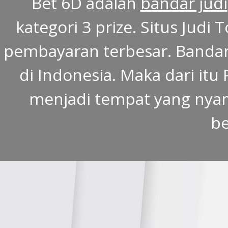
Bet 6D adalah
bandar judi
kategori 3 prize. Situs Jud
pembayaran terbesar. Bandar 
di Indonesia. Maka dari itu 
menjadi tempat yang nya
be